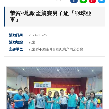
恭賀~地政盃競賽男子組「羽球亞
軍」
活動日期
2024-09-26
活動地點
花蓮
主辦單位
花蓮縣不動產仲介經紀商業同業公會